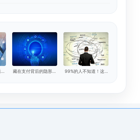
后，
藏在支付背后的隐形卫
99%的人不知道！这5
？
士：实时数据提取技术
种"隐形脏数据"正在毁
掉你的模型