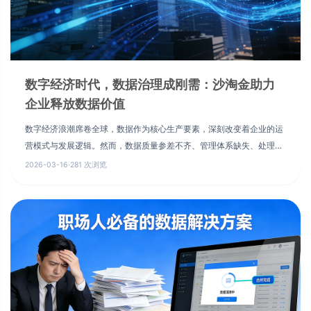
数字经济时代，数据治理成刚需：沙淘金助力
企业释放数据价值
数字经济浪潮席卷全球，数据作为核心生产要素，深刻改变着企业的运
营模式与发展逻辑。然而，数据质量参差不齐、管理体系缺失、处理效
率低下等问题，成为众多企业数字化转型的“绊脚石”。在这一背景下，
2026-03-16
·
281 次浏览
专业的数据服务应运而生，武汉沙淘金信息技术有限公司，凭借精准的
业务定位和优质的服务能力，成为企业数据治理的优选合作伙伴。