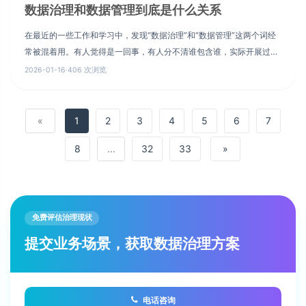
数据治理和数据管理到底是什么关系
在最近的一些工作和学习中，发现“数据治理”和“数据管理”这两个词经
常被混着用。有人觉得是一回事，有人分不清谁包含谁，实际开展过程
中更是容易混淆职责边界。其实只要抓住核心逻辑，再结合权威定义，
2026-01-16
·
406 次浏览
就能把两者的关系理清楚。
«
1
2
3
4
5
6
7
8
...
32
33
»
免费评估治理现状
提交业务场景，获取数据治理方案
电话咨询