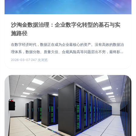
沙淘金数据治理：企业数字化转型的基石与实
施路径
在数字经济时代，数据正在成为企业最核心的资产。没有高效的数据治
理体系，数据分散、质量欠佳、合规风险高等问题层出不穷，最终影响
决策效率与创新能力。如何让数据“活”起来，成为数字化转型的真正驱
2026-03-07
·
247 次浏览
动力？答案就在系统化的数据治理上。