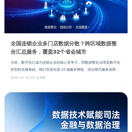
全国连锁企业多门店数据分散？跨区域数据整
合汇总服务，覆盖32个省会城市
当前，数字化已成为连锁企业的核心竞争力，而数据整合治理是数字化
转型的关键基础。我们凭借全国 32 城服务网络、混合模式服务保障、
集团级定制方案与强大技术实力，已为上百家全国连锁品牌提供跨区域
2026-03-23
·
215 次浏览
数据整合服务，覆盖零售、餐饮、医药、家居等多个行业，助力企业实
现数据统一、管理提效、效益倍增。