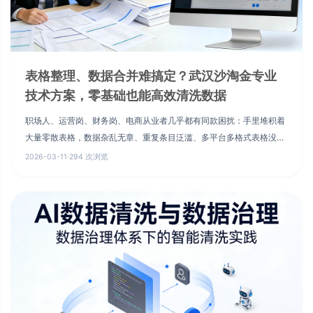
表格整理、数据合并难搞定？武汉沙淘金专业
技术方案，零基础也能高效清洗数据
职场人、运营岗、财务岗、电商从业者几乎都有同款困扰：手里堆积着
大量零散表格，数据杂乱无章、重复条目泛滥、多平台多格式表格没法
快速合并、空白错乱数据拖慢统计进度、格式不统一导致分析卡死……
2026-03-11
·
294 次浏览