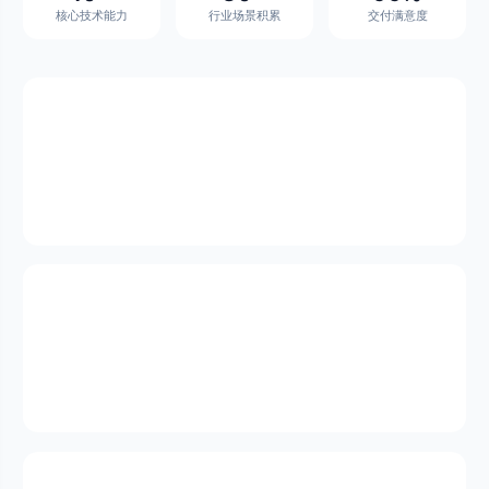
核心技术能力
行业场景积累
交付满意度
提高数据质量问题、数据一致性和完整性问题
数据治理