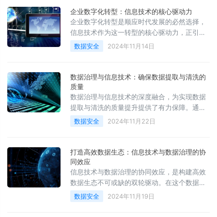
实现可持续发展。
企业数字化转型：信息技术的核心驱动力
企业数字化转型是顺应时代发展的必然选择，
信息技术作为这一转型的核心驱动力，正引领
着企业走向更加智能、高效、可持续的发展道
数据安全
2024年11月14日
路。面对挑战，企业需要积极应对，加强技术
创新和人才培养，推动数字化转型的深入发
展。只有这样，企业才能在激烈的市场竞争中
数据治理与信息技术：确保数据提取与清洗的
立于不败之地，实现可持续发展。
质量
数据治理与信息技术的深度融合，为实现数据
提取与清洗的质量提升提供了有力保障。通过
制定统一的数据标准和规范、建立数据质量监
数据安全
2024年11月22日
控体系、利用信息技术手段提高数据处理效率
等方式，企业可以确保数据的准确性、一致性
和安全性，为数据分析、决策制定和业务优化
打造高效数据生态：信息技术与数据治理的协
提供可靠的基础。未来，随着技术的不断进步
同效应
和应用的不断深化，数据治理与信息技术的融
信息技术与数据治理的协同效应，是构建高效
合将更加紧密，为企业数字化转型和智能化升
数据生态不可或缺的双轮驱动。在这个数据为
级提供更加强有力的支持。
王的时代，只有不断优化这一组合，才能充分
数据安全
2024年11月19日
挖掘数据潜力，推动经济社会的高质量发展。