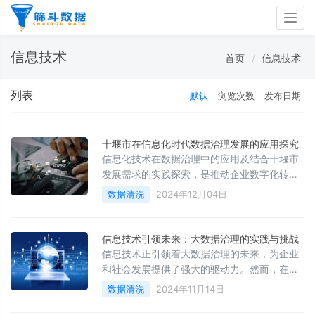
Togg
navig
信息技术
首页
信息技术
列表
默认
浏览次数
发布日期
十堰市在信息化时代数据治理发展的应用探究
信息化技术在数据治理中的应用及结合十堰市
发展需求的实践探索，是推动企业数字化转型
和产业升级的重要途径。企业应积极拥抱信息
数据清洗
2024年12月04日
化技术，深化数据治理，为十堰市的经济发展
注入新的活力。​
信息技术引领未来：大数据治理的实践与挑战
信息技术正引领着大数据治理的未来，为企业
和社会发展提供了强大的驱动力。然而，在实
践中，企业仍面临诸多挑战。通过加强数据治
数据清洗
2024年11月14日
理体系建设、提升数据质量和安全性、加强人