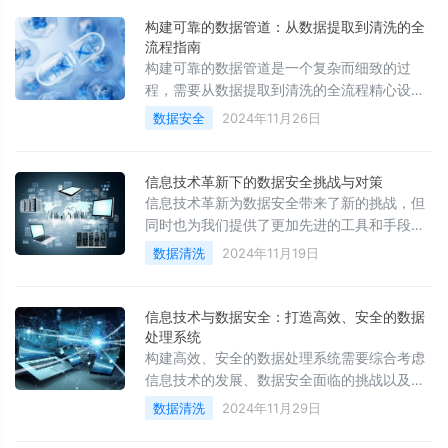
员培训和技术支持以及推动跨部门协作等策
略，企业可以应对这些挑战，实现大数据治理
构建可靠的数据管道：从数据提取到清洗的全
的可持续发展。只有这样，企业才能在激烈的
流程指南
市场竞争中立于不败之地，实现数字化转型和
构建可靠的数据管道是一个复杂而细致的过
可持续发展。
程，需要从数据提取到清洗的全流程精心设计
和优化。通过明确数据源、选择合适的提取工
数据安全
2024年11月26日
具、实施有效的清洗策略、进行数据转换与聚
合、确保数据加载与验证的准确性，以及实现
自动化和监控，可以构建一个高效、可靠的数
信息技术革新下的数据安全挑战与对策
据管道，为企业的数据驱动决策提供坚实的基
信息技术革新为数据安全带来了新的挑战，但
础。
同时也为我们提供了更加先进的工具和手段来
应对这些挑战。通过加强技术研发、完善数据
数据清洗
2024年11月19日
治理体系、提升员工安全意识、加强合规管
理、建立数据应急响应机制以及加强国际合作
与信息共享，我们可以有效保障数据安全，推
信息技术与数据安全：打造高效、安全的数据
动数字经济健康发展。在这个数据为王的时
处理系统
代，数据安全不仅是企业的生命线，更是国家
构建高效、安全的数据处理系统需要综合考虑
安全和社会稳定的重要保障。
信息技术的发展、数据安全面临的挑战以及数
据治理的作用。通过实施一系列策略，企业可
数据清洗
2024年11月29日
以确保数据的准确性、一致性、安全性及可用
性，从而在激烈的市场竞争中立于不败之地，