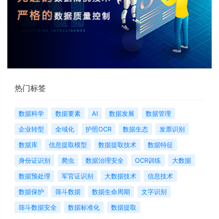
热门标签
数据科学
数据要素
AI
数据发展
数据管理
企业转型
全域化
护照OCR
数据生态
发票识别
数据库
信息提取模型
数据提取技术
数据特征
身份证识别
爬虫
数据治理安全
OCR训练
大数据
数据预处理
军官证识别
大数据技术
信息技术
数据保护
筛斗数据
数据生命周期
文字识别
筛斗数据安全
数据标准化
数据提取