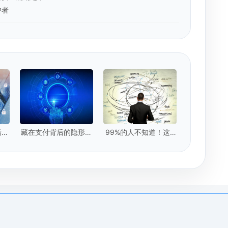
护者
后，
藏在支付背后的隐形卫
99%的人不知道！这5
？
士：实时数据提取技术
种"隐形脏数据"正在毁
掉你的模型