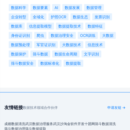
数据科学
数据要素
AI
数据发展
数据管理
企业转型
全域化
护照OCR
数据生态
发票识别
数据库
信息提取模型
数据提取技术
数据特征
身份证识别
爬虫
数据治理安全
OCR训练
大数据
数据预处理
军官证识别
大数据技术
信息技术
数据保护
筛斗数据
数据生命周期
文字识别
筛斗数据安全
数据标准化
数据提取
友情链接
数据技术领域合作伙伴
申请友链 →
成都数据清洗
武汉数据治理服务
武汉沙淘金
软件开发
十团网
筛斗数据清洗
筛斗数据治理
筛斗数据提取