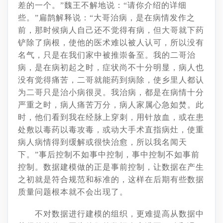
差的一个。”魏王不解地说：“请你介绍的详细
些。”扁鹊解释说：“大哥治病，是在病情发作之
前，那时候病人自己还不觉得有病，但大哥就下药
铲除了病根，使他的医术难以被人认可，所以没有
名气，只是在我们家中被推崇备至。我的二哥治
病，是在病初起之时，症状尚不十分明显，病人也
没有觉得痛苦，二哥就能药到病除，使乡里人都认
为二哥只是治小病很灵。我治病，都是在病情十分
严重之时，病人痛苦万分，病人家属心急如焚。此
时，他们看到我在经脉上穿刺，用针放血，或在患
处敷以毒药以毒攻毒，或动大手术直指病灶，使重
病人病情得到缓解或很快治愈，所以我名闻天
下。”事后控制不如事中控制，事中控制不如事前
控制。数据建模做的正是事前控制，让数据在产生
之初就是符合规范和标准的，这样在后期有些数据
质量问题根本就不会出现了。
不对数据进行建模的组织，更难提高从数据中