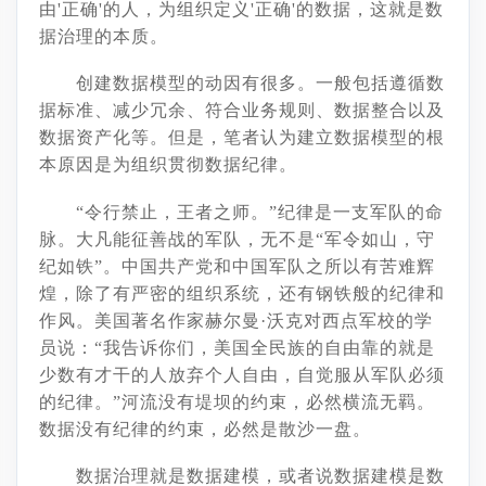
由'正确'的人，为组织定义'正确'的数据，这就是数
据治理的本质。
创建数据模型的动因有很多。一般包括遵循数
据标准、减少冗余、符合业务规则、数据整合以及
数据资产化等。但是，笔者认为建立数据模型的根
本原因是为组织贯彻数据纪律。
“令行禁止，王者之师。”纪律是一支军队的命
脉。大凡能征善战的军队，无不是“军令如山，守
纪如铁”。中国共产党和中国军队之所以有苦难辉
煌，除了有严密的组织系统，还有钢铁般的纪律和
作风。美国著名作家赫尔曼·沃克对西点军校的学
员说：“我告诉你们，美国全民族的自由靠的就是
少数有才干的人放弃个人自由，自觉服从军队必须
的纪律。”河流没有堤坝的约束，必然横流无羁。
数据没有纪律的约束，必然是散沙一盘。
数据治理就是数据建模，或者说数据建模是数