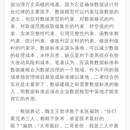
据治理万丈高楼的地基。因为它是确保数据设计符
合纪律的主要抓手。数据模型可以约束垃圾数据的
进出，包括对数据类型的约束、对数据格式的约
束、对取值范围或取值集合的约束、对空值的约
束、实体完整性约束、引用完整性约束、函数依赖
约束、统计约束、修改列定义时的约束、修改列值
时的约束等。数据标准从源头落地，可以减少数据
的处理成本，永绝后患，缺点是对于老系统存在较
大改动风险和成本。笔者认为，应该将数据标准和
数据建模合为数据治理的一个领域。作为不同的领
域单独管理很容易造成标准难以落地，二者结合的
实在是太紧密了，数据建模之前需要数据标准的输
入，而数据标准必须在企业数据模型中落地才能发
挥它的作用。
根据典记，魏文王曾求教于名医扁鹊：
“你们
家兄弟三人，都精于医术，谁是医术最好的
呢？”扁鹊：“大哥最好，二哥差些，我是三人中最