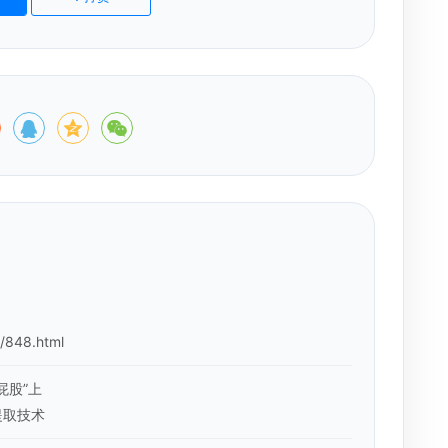
u/848.html
屁股”上
提取技术