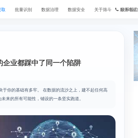
提取
批量识别
数据治理
数据安全
关于筛斗
服务电话
联系我们
的企业都踩中了同一个陷阱
决于你的基础有多牢。 在数据的流沙之上，建不起任何高
为未来的所有可能性，铺设的一条坚实跑道。