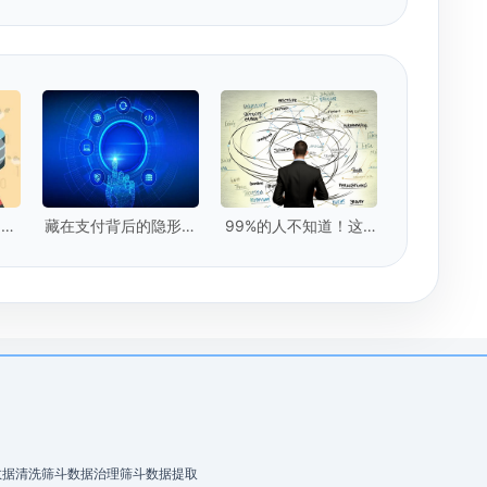
：企
藏在支付背后的隐形卫
99%的人不知道！这5
个核
士：实时数据提取技术
种"隐形脏数据"正在毁
掉你的模型
数据清洗
筛斗数据治理
筛斗数据提取