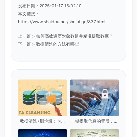
发布日期：2025-01-17 15:02:10
本文链接：
https://www.shaidou.net/shujutiqu/837.html
上一篇 >
如何高效遍历对象数组并精准提取数据？
下一篇 >
数据清洗的方法有哪些
数据清洗≠删垃圾：企业
一键提取信息的背后，你
级数据清洗的5个核心标
的隐私安全吗？
准是什么？