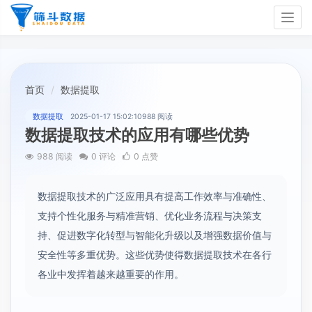
Togg
navig
首页
数据提取
数据提取
2025-01-17 15:02:10
988 阅读
数据提取技术的应用有哪些优势
988 阅读
0 评论
0 点赞
数据提取技术的广泛应用具有提高工作效率与准确性、
支持个性化服务与精准营销、优化业务流程与决策支
持、促进数字化转型与智能化升级以及增强数据价值与
安全性等多重优势。这些优势使得数据提取技术在各行
各业中发挥着越来越重要的作用。