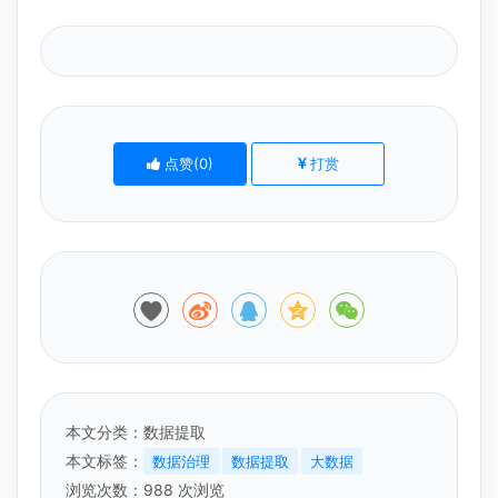
点赞(
0
)
打赏
本文分类：
数据提取
本文标签：
数据治理
数据提取
大数据
浏览次数：
988
次浏览