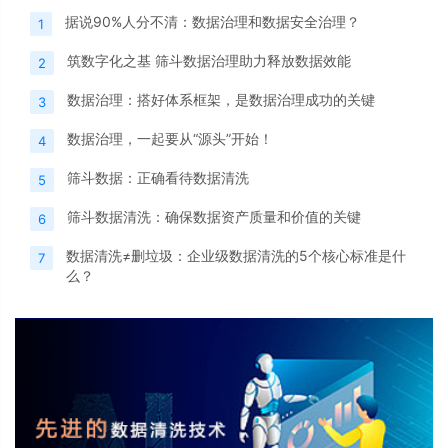
据说90%人分不清：数据治理和数据安全治理？
1
筑数字化之基 筛斗数据治理助力释放数据效能
2
数据治理：搭好体系框架，是数据治理成功的关键
3
数据治理，一起要从“源头”开始！
4
筛斗数据：正确看待数据清洗
5
筛斗数据清洗：确保数据资产质量和价值的关键
6
数据清洗≠删垃圾：企业级数据清洗的5个核心标准是什
7
么？