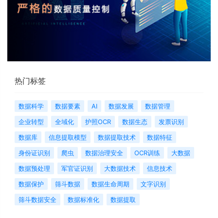
热门标签
数据科学
数据要素
AI
数据发展
数据管理
企业转型
全域化
护照OCR
数据生态
发票识别
数据库
信息提取模型
数据提取技术
数据特征
身份证识别
爬虫
数据治理安全
OCR训练
大数据
数据预处理
军官证识别
大数据技术
信息技术
数据保护
筛斗数据
数据生命周期
文字识别
筛斗数据安全
数据标准化
数据提取