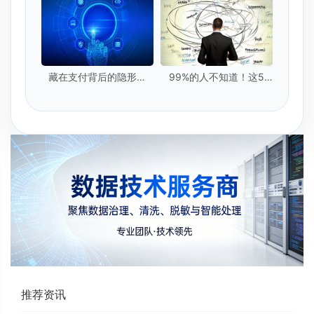
藏在支付背后的隐形卫
99%的人不知道！这5
士：实时数据提取技术
种"隐形脏数据"正在毁掉
你的模型
推荐资讯