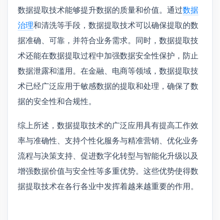
数据提取技术能够提升数据的质量和价值。通过
数据
治理
和清洗等手段，数据提取技术可以确保提取的数
据准确、可靠，并符合业务需求。同时，数据提取技
术还能在数据提取过程中加强数据安全性保护，防止
数据泄露和滥用。在金融、电商等领域，数据提取技
术已经广泛应用于敏感数据的提取和处理，确保了数
据的安全性和合规性。
综上所述，数据提取技术的广泛应用具有提高工作效
率与准确性、支持个性化服务与精准营销、优化业务
流程与决策支持、促进数字化转型与智能化升级以及
增强数据价值与安全性等多重优势。这些优势使得数
据提取技术在各行各业中发挥着越来越重要的作用。