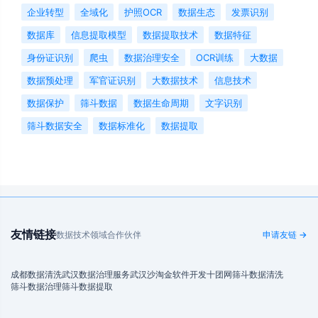
企业转型
全域化
护照OCR
数据生态
发票识别
数据库
信息提取模型
数据提取技术
数据特征
身份证识别
爬虫
数据治理安全
OCR训练
大数据
数据预处理
军官证识别
大数据技术
信息技术
数据保护
筛斗数据
数据生命周期
文字识别
筛斗数据安全
数据标准化
数据提取
友情链接
数据技术领域合作伙伴
申请友链 →
成都数据清洗
武汉数据治理服务
武汉沙淘金
软件开发
十团网
筛斗数据清洗
筛斗数据治理
筛斗数据提取