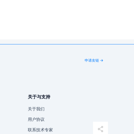
申请友链 →
关于与支持
关于我们
用户协议
联系技术专家