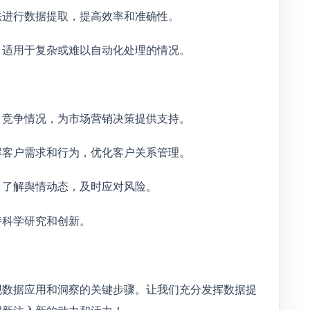
法进行数据提取，提高效率和准确性。
，适用于复杂或难以自动化处理的情况。
、竞争情况，为市场营销决策提供支持。
解客户需求和行为，优化客户关系管理。
，了解舆情动态，及时应对风险。
持科学研究和创新。
现数据应用和洞察的关键步骤。让我们充分发挥数据提