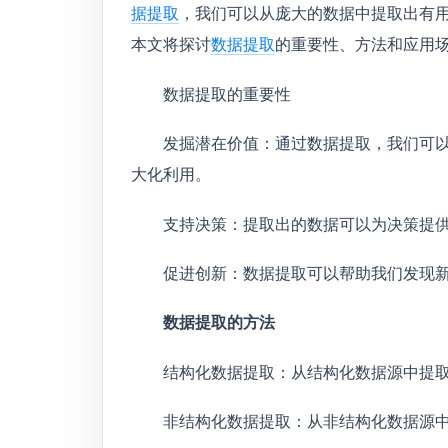
据提取
，我们可以从庞大的数据中提取出有
本文将探讨
数据提取
的重要性、方法和应用
数据提取的重要性
发掘潜在价值：通过数据提取，我们可
大化利用。
支持决策：提取出的数据可以为决策提
促进创新：数据提取可以帮助我们发现
数据提取的方法
结构化数据提取：从结构化数据源中提
非结构化数据提取：从非结构化数据源