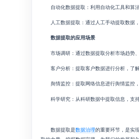
自动化数据提取：利用自动化工具和算
人工数据提取：通过人工手动提取数据
数据提取的应用场景
市场调研：通过数据提取分析市场趋势
客户分析：提取客户数据进行分析，了
舆情监控：提取网络信息进行舆情监控
科学研究：从科研数据中提取信息，支
数据提取是
数据治理
的重要环节，是实