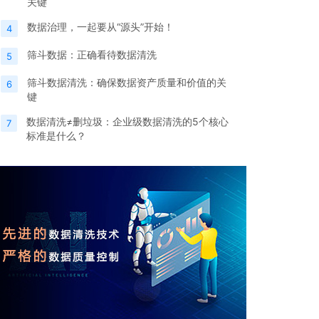
关键
数据治理，一起要从“源头”开始！
4
筛斗数据：正确看待数据清洗
5
筛斗数据清洗：确保数据资产质量和价值的关
6
键
数据清洗≠删垃圾：企业级数据清洗的5个核心
7
标准是什么？