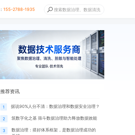
：
155-2788-1935
推荐资讯
据说90%人分不清：数据治理和数据安全治理？
1
筑数字化之基 筛斗数据治理助力释放数据效能
2
数据治理：搭好体系框架，是数据治理成功的
3