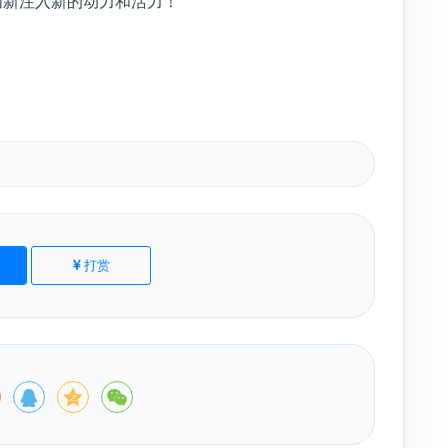
创新注入新的动力和活力！
打赏