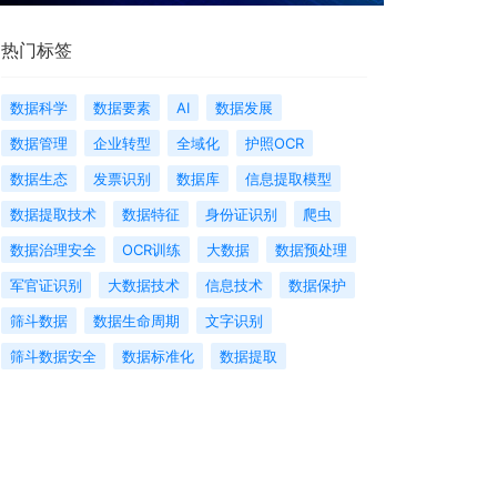
热门标签
数据科学
数据要素
AI
数据发展
数据管理
企业转型
全域化
护照OCR
数据生态
发票识别
数据库
信息提取模型
数据提取技术
数据特征
身份证识别
爬虫
数据治理安全
OCR训练
大数据
数据预处理
军官证识别
大数据技术
信息技术
数据保护
筛斗数据
数据生命周期
文字识别
筛斗数据安全
数据标准化
数据提取