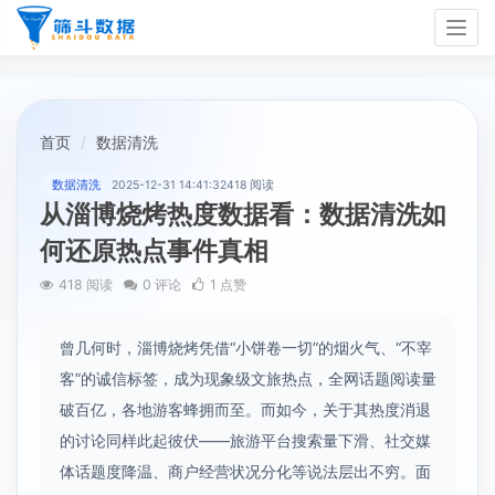
Togg
navig
首页
数据清洗
数据清洗
2025-12-31 14:41:32
418 阅读
从淄博烧烤热度数据看：数据清洗如
何还原热点事件真相
418 阅读
0 评论
1 点赞
曾几何时，淄博烧烤凭借“小饼卷一切”的烟火气、“不宰
客”的诚信标签，成为现象级文旅热点，全网话题阅读量
破百亿，各地游客蜂拥而至。而如今，关于其热度消退
的讨论同样此起彼伏——旅游平台搜索量下滑、社交媒
体话题度降温、商户经营状况分化等说法层出不穷。面