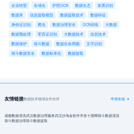
企业转型
全域化
护照OCR
数据生态
发票识别
数据库
信息提取模型
数据提取技术
数据特征
身份证识别
爬虫
数据治理安全
OCR训练
大数据
数据预处理
军官证识别
大数据技术
信息技术
数据保护
筛斗数据
数据生命周期
文字识别
筛斗数据安全
数据标准化
数据提取
友情链接
数据技术领域合作伙伴
申请友链 →
成都数据清洗
武汉数据治理服务
武汉沙淘金
软件开发
十团网
筛斗数据清洗
筛斗数据治理
筛斗数据提取