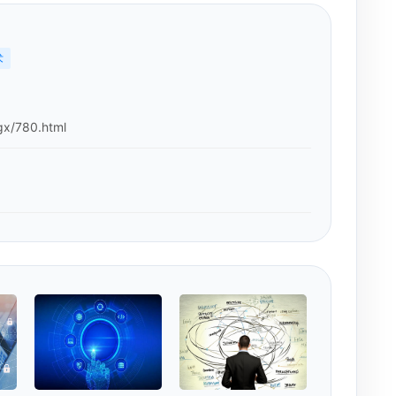
术
gx/780.html