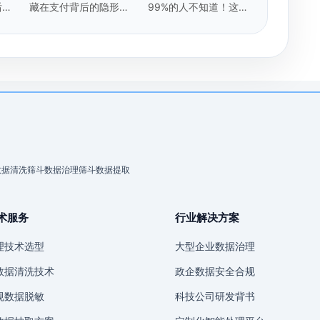
后，
藏在支付背后的隐形卫
99%的人不知道！这5
？
士：实时数据提取技术
种"隐形脏数据"正在毁
掉你的模型
数据清洗
筛斗数据治理
筛斗数据提取
术服务
行业解决方案
理技术选型
大型企业数据治理
数据清洗技术
政企数据安全合规
规数据脱敏
科技公司研发背书