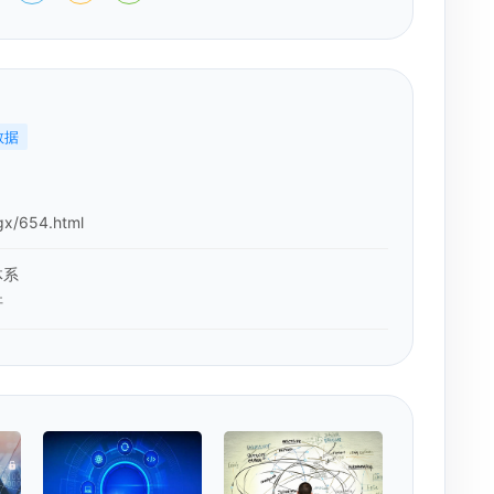
数据
gx/654.html
体系
杆