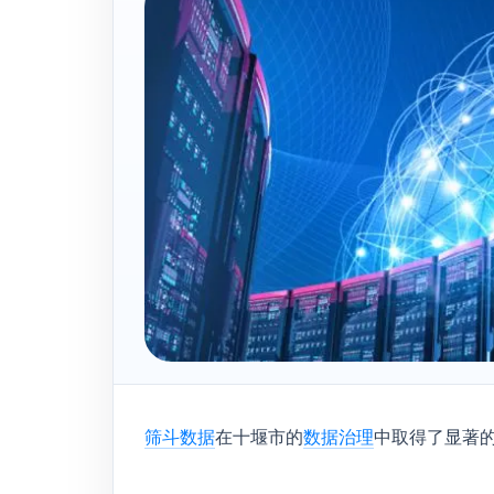
筛斗数据
在十堰市的
数据治理
中取得了显著