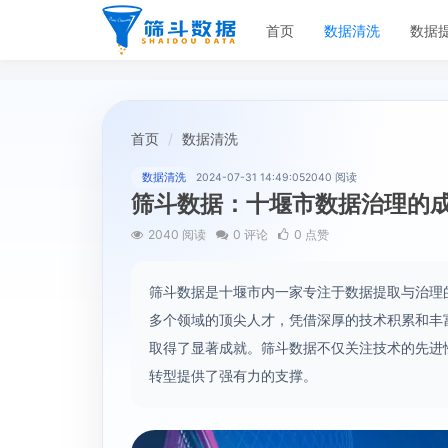
首页
数据清洗
数据
首页
数据清洗
数据清洗
2024-07-31 14:49:05
2040 阅读
筛斗数据：十堰市数据治理的
2040 阅读
0 评论
0 点赞
筛斗数据是十堰市内一家专注于数据提取与治理
多个领域的顶尖人才，凭借深厚的技术积累和丰
取得了显著成就。筛斗数据不仅关注技术的先进
转型提供了强有力的支撑。