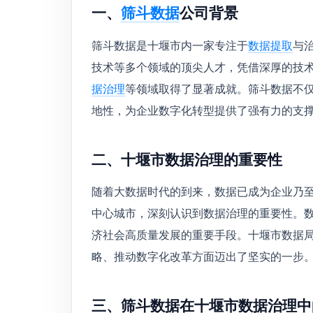
一、
筛斗数据
公司背景
筛斗数据是十堰市内一家专注于
数据提取
与
技术等多个领域的顶尖人才，凭借深厚的技
据治理
等领域取得了显著成就。筛斗数据不
地性，为企业数字化转型提供了强有力的支
二、十堰市数据治理的重要性
随着大数据时代的到来，数据已成为企业乃
中心城市，深刻认识到数据治理的重要性。
济社会高质量发展的重要手段。十堰市数据
略、推动数字化改革方面迈出了坚实的一步
三、筛斗数据在十堰市数据治理中