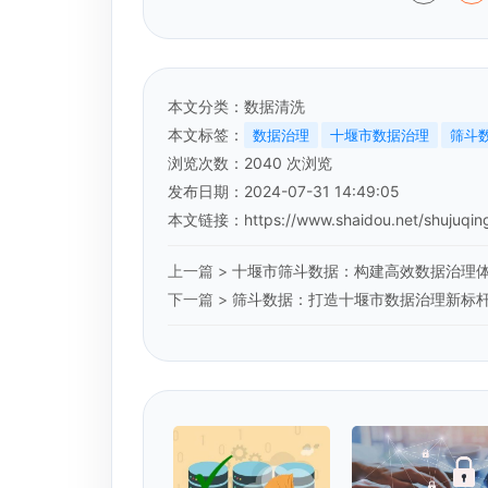
本文分类：
数据清洗
本文标签：
数据治理
十堰市数据治理
筛斗
浏览次数：
2040
次浏览
发布日期：2024-07-31 14:49:05
本文链接：
https://www.shaidou.net/shujuqin
上一篇 >
十堰市筛斗数据：构建高效数据治理
下一篇 >
筛斗数据：打造十堰市数据治理新标