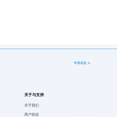
申请友链 →
关于与支持
关于我们
用户协议