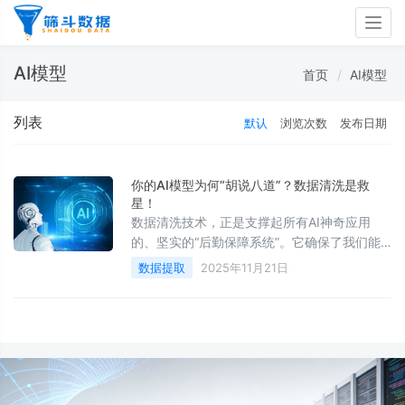
Togg
navig
AI模型
首页
AI模型
列表
默认
浏览次数
发布日期
你的AI模型为何“胡说八道”？数据清洗是救
星！
数据清洗技术，正是支撑起所有AI神奇应用
的、坚实的“后勤保障系统”。它确保了我们能
从海量噪音中提取信号，从原始混沌中炼出真
数据提取
2025年11月21日
知，最终喂养出更聪明、更可靠的人工智能。