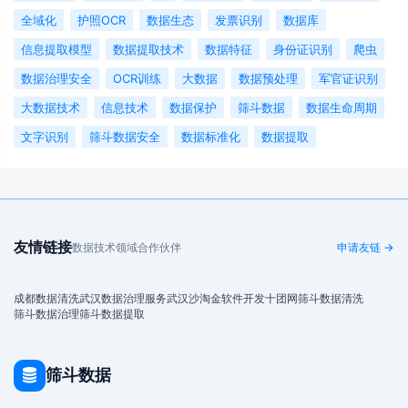
全域化
护照OCR
数据生态
发票识别
数据库
信息提取模型
数据提取技术
数据特征
身份证识别
爬虫
数据治理安全
OCR训练
大数据
数据预处理
军官证识别
大数据技术
信息技术
数据保护
筛斗数据
数据生命周期
文字识别
筛斗数据安全
数据标准化
数据提取
友情链接
数据技术领域合作伙伴
申请友链 →
成都数据清洗
武汉数据治理服务
武汉沙淘金
软件开发
十团网
筛斗数据清洗
筛斗数据治理
筛斗数据提取
筛斗数据