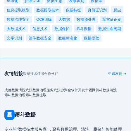
全域化
护照OCR
数据生态
发票识别
数据库
信息提取模型
数据提取技术
数据特征
身份证识别
爬虫
数据治理安全
OCR训练
大数据
数据预处理
军官证识别
大数据技术
信息技术
数据保护
筛斗数据
数据生命周期
文字识别
筛斗数据安全
数据标准化
数据提取
友情链接
数据技术领域合作伙伴
申请友链 →
成都数据清洗
武汉数据治理服务
武汉沙淘金
软件开发
十团网
筛斗数据清洗
筛斗数据治理
筛斗数据提取
筛斗数据
专业的“数据技术服务商”，聚焦数据治理、清洗、脱敏与智能处理，