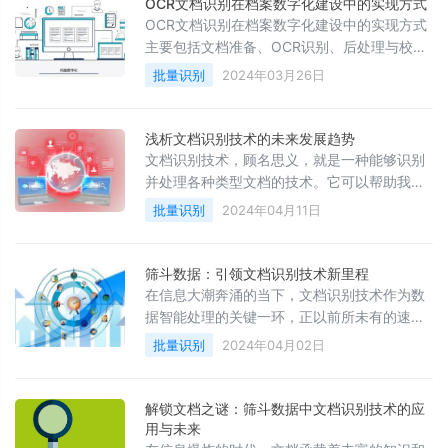
OCR文档识别在档案数字化建设中的实现方式
OCR文档识别在档案数字化建设中的实现方式
主要包括文档准备、OCR识别、后处理与校对
和存储与备份。
批量识别
2024年03月26日
浅析文档识别技术的未来发展趋势
文档识别技术，顾名思义，就是一种能够识别
并处理各种类型文档的技术。它可以帮助我们
从各种格式的文档中提取出文字、图片、表格
批量识别
2024年04月11日
等内容，方便我们进行进一步的处理和分析。
筛斗数据：引领文档识别技术新里程
在信息大潮奔涌的当下，文档识别技术作为数
据智能处理的关键一环，正以前所未有的速度
和深度改变着信息获取与管理的方式。而在这
批量识别
2024年04月02日
一领域内，筛斗数据研发团队以其雄厚的技术
底蕴和创新精神，积极推动文档识别技术的革
新与发展，助力各行各业破解信息难题，释放
解锁文档之谜：筛斗数据中文档识别技术的应
数据潜力。
用与未来