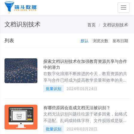
Togg
navig
文档识别技术
首页
文档识别技术
列表
默认
浏览次数
发布日期
探索文档识别技术在加强教育资源共享与合作
中的潜力
在数字化浪潮不断推进的今天，教育资源的共
享与合作已经成为提高教学质量和效率的关键
因素。文档识别技术作为一项强大的工具，在
批量识别
2024年05月24日
这一过程中发挥着至关重要的作用。本文旨在
探讨如何通过文档识别技术的应用，促进教育
资源的有效共享与教师、学校之间的紧密合
有哪些原因会造成文档无法被识别？
作。
​文档无法识别问题往往源于诸多因素，如格式
不适配、乱码或特殊字符、文件损毁或是版本
不符等。为了妥善解决此类状况，务必要遵循
批量识别
2024年03月28日
以下措施：持格式稳定，正确处理字符编码；