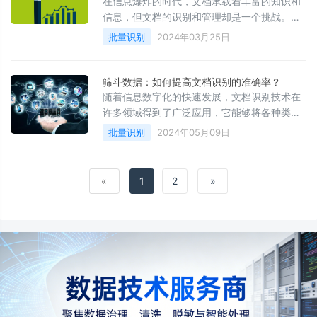
在信息爆炸的时代，文档承载着丰富的知识和
信息，但文档的识别和管理却是一个挑战。文
档识别技术的发展为我们提供了解决文档管理
批量识别
2024年03月25日
难题的新途径。
筛斗数据：如何提高文档识别的准确率？
随着信息数字化的快速发展，文档识别技术在
许多领域得到了广泛应用，它能够将各种类型
的文档转换为数字格式，便于存储、编辑和分
批量识别
2024年05月09日
析。然而，识别准确率是衡量文档识别技术有
效性的关键指标之一。为了确保转换后的文件
保持高度的准确性和可用性，我们需要采取一
«
1
2
»
系列措施来优化文档识别过程。本文将探讨提
高文档识别技术准确性的有效方法。