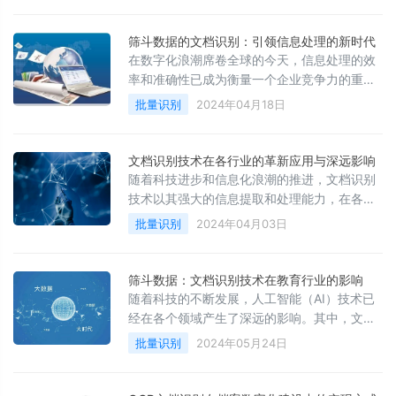
妥善备份文件并选择优质存储介质，以及保持
设备与应用程序的版本同步
筛斗数据的文档识别：引领信息处理的新时代
在数字化浪潮席卷全球的今天，信息处理的效
率和准确性已成为衡量一个企业竞争力的重要
指标。筛斗数据团队凭借其前沿的文档识别服
批量识别
2024年04月18日
务，不仅提升了信息处理的速度和质量，更是
为企业数字化转型提供了强有力的支撑。本文
将深入探讨筛斗数据团队的文档识别服务如何
文档识别技术在各行业的革新应用与深远影响
引领信息处理的新时代，并分析其在实际应用
随着科技进步和信息化浪潮的推进，文档识别
中的优势和潜在价值。
技术以其强大的信息提取和处理能力，在各个
行业中扮演着越来越重要的角色。这项技术通
批量识别
2024年04月03日
过运用光学字符识别(OCR)、机器学习和人工
智能(AI)等先进技术，对纸质文档或电子文档
进行高效、精准地识别和解读，不仅极大地提
筛斗数据：文档识别技术在教育行业的影响
高了信息处理效率，还开启了全新的商业模式
随着科技的不断发展，人工智能（AI）技术已
和工作方式。
经在各个领域产生了深远的影响。其中，文档
识别技术作为人工智能的一个重要分支，在教
批量识别
2024年05月24日
育行业中也发挥着越来越重要的作用。本文将
探讨文档识别技术在教育行业中的应用及其带
来的影响。