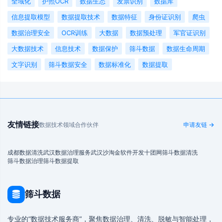
全域化
护照OCR
数据生态
发票识别
数据库
信息提取模型
数据提取技术
数据特征
身份证识别
爬虫
数据治理安全
OCR训练
大数据
数据预处理
军官证识别
大数据技术
信息技术
数据保护
筛斗数据
数据生命周期
文字识别
筛斗数据安全
数据标准化
数据提取
友情链接
数据技术领域合作伙伴
申请友链 →
成都数据清洗
武汉数据治理服务
武汉沙淘金
软件开发
十团网
筛斗数据清洗
筛斗数据治理
筛斗数据提取
筛斗数据
专业的“数据技术服务商”，聚焦数据治理、清洗、脱敏与智能处理，