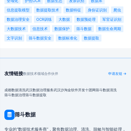
全域化
护照OCR
数据生态
发票识别
数据库
信息提取模型
数据提取技术
数据特征
身份证识别
爬虫
数据治理安全
OCR训练
大数据
数据预处理
军官证识别
大数据技术
信息技术
数据保护
筛斗数据
数据生命周期
文字识别
筛斗数据安全
数据标准化
数据提取
友情链接
数据技术领域合作伙伴
申请友链 →
成都数据清洗
武汉数据治理服务
武汉沙淘金
软件开发
十团网
筛斗数据清洗
筛斗数据治理
筛斗数据提取
筛斗数据
专业的“数据技术服务商”，聚焦数据治理、清洗、脱敏与智能处理，