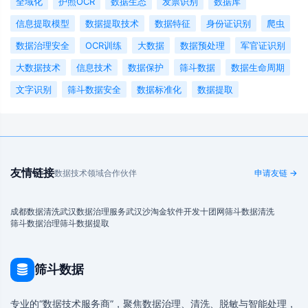
全域化
护照OCR
数据生态
发票识别
数据库
信息提取模型
数据提取技术
数据特征
身份证识别
爬虫
数据治理安全
OCR训练
大数据
数据预处理
军官证识别
大数据技术
信息技术
数据保护
筛斗数据
数据生命周期
文字识别
筛斗数据安全
数据标准化
数据提取
友情链接
数据技术领域合作伙伴
申请友链 →
成都数据清洗
武汉数据治理服务
武汉沙淘金
软件开发
十团网
筛斗数据清洗
筛斗数据治理
筛斗数据提取
筛斗数据
专业的“数据技术服务商”，聚焦数据治理、清洗、脱敏与智能处理，