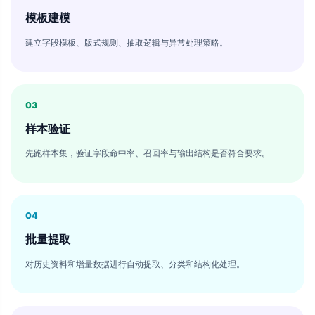
模板建模
建立字段模板、版式规则、抽取逻辑与异常处理策略。
03
样本验证
先跑样本集，验证字段命中率、召回率与输出结构是否符合要求。
04
批量提取
对历史资料和增量数据进行自动提取、分类和结构化处理。