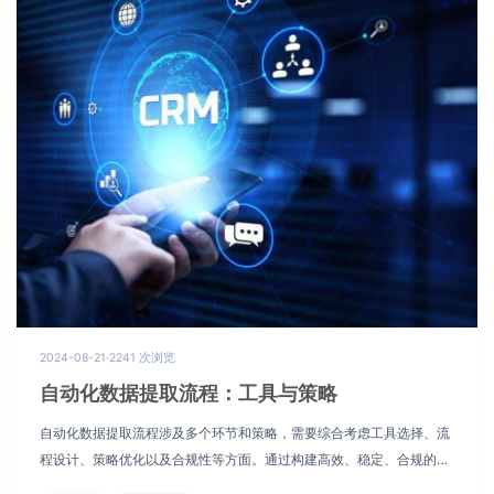
2024-08-21
·
2241 次浏览
自动化数据提取流程：工具与策略
自动化数据提取流程涉及多个环节和策略，需要综合考虑工具选择、流
程设计、策略优化以及合规性等方面。通过构建高效、稳定、合规的自
动化数据提取系统，可以为企业数字化转型提供有力支持。