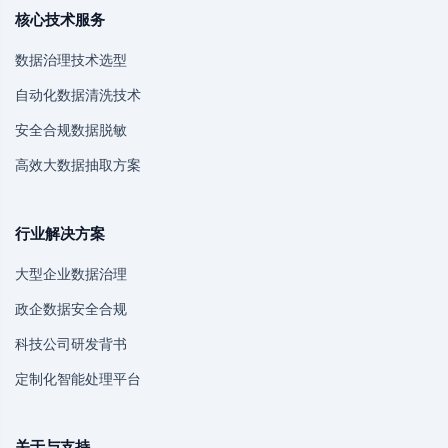
核心技术服务
数据治理技术选型
自动化数据清洗技术
安全合规数据脱敏
高效大数据抽取方案
行业解决方案
大型企业数据治理
政企数据安全合规
科技公司研发背书
定制化智能处理平台
关于与支持