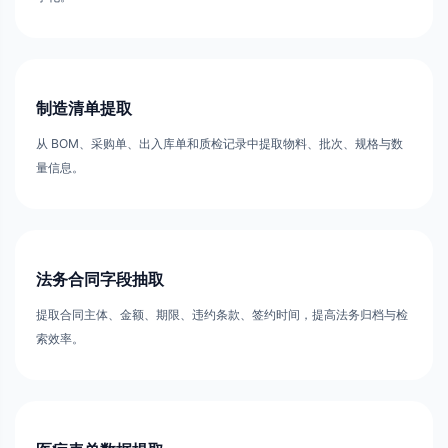
制造清单提取
从 BOM、采购单、出入库单和质检记录中提取物料、批次、规格与数
量信息。
法务合同字段抽取
提取合同主体、金额、期限、违约条款、签约时间，提高法务归档与检
索效率。