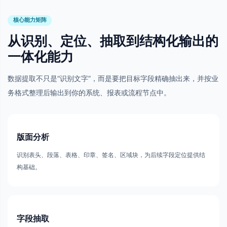
核心能力矩阵
从识别、定位、抽取到结构化输出的
一体化能力
数据提取不只是“识别文字”，而是要把目标字段精确抽出来，并按业
务格式整理后输出到你的系统、报表或流程节点中。
版面分析
识别表头、段落、表格、印章、签名、区域块，为后续字段定位提供结
构基础。
字段抽取