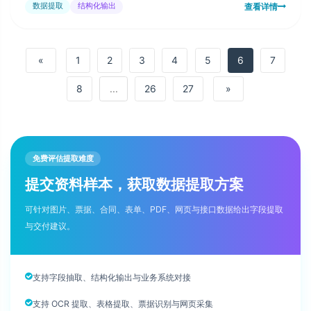
查看详情
数据提取
结构化输出
«
1
2
3
4
5
6
7
8
...
26
27
»
免费评估提取难度
提交资料样本，获取数据提取方案
可针对图片、票据、合同、表单、PDF、网页与接口数据给出字段提取
与交付建议。
支持字段抽取、结构化输出与业务系统对接
支持 OCR 提取、表格提取、票据识别与网页采集