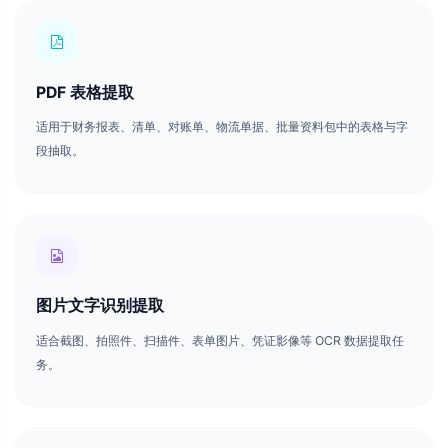
PDF 表格提取
适用于财务报表、清单、对账单、物流单据、批量资料包中的表格与字
段抽取。
图片文字识别提取
适合截图、拍照件、扫描件、表单图片、凭证影像等 OCR 数据提取任
务。