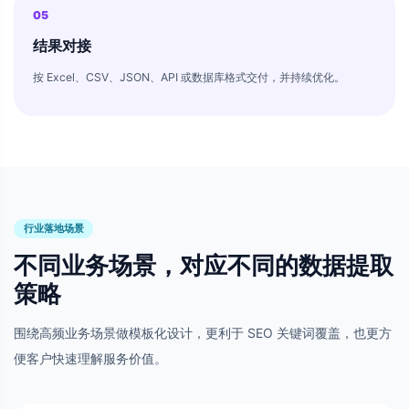
05
结果对接
按 Excel、CSV、JSON、API 或数据库格式交付，并持续优化。
行业落地场景
不同业务场景，对应不同的数据提取
策略
围绕高频业务场景做模板化设计，更利于 SEO 关键词覆盖，也更方
便客户快速理解服务价值。