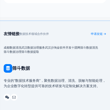
友情链接
数据技术领域合作伙伴
申请友链 →
成都数据清洗
武汉数据治理服务
武汉沙淘金
软件开发
十团网
筛斗数据清洗
筛斗数据治理
筛斗数据提取
筛斗数据
专业的“数据技术服务商”，聚焦数据治理、清洗、脱敏与智能处理，
为企业数字化转型提供可靠的技术研发与定制化解决方案支持。