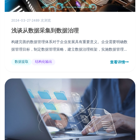
2024-03-27
·
2489 次浏览
浅谈从数据采集到数据治理
构建完善的数据管理体系对于企业发展具有重要意义。企业需要明确数
据管理目标，制定数据管理策略，建立数据治理框架，实施数据管理流
程，建立数据管理组织，应用数据管理技术。通过这些措施，企业可以
查看详情
数据提取
结构化输出
实现高效的数据管理，充分发挥数据的价值，为企业的发展提供有力支
持。