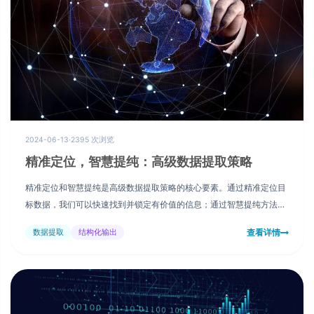
2024-06-13
·
2395 次浏览
精准定位，智慧提纯：高级数据提取策略
精准定位和智慧提纯是高级数据提取策略的核心要素。通过精准定位目
标数据，我们可以快速找到并锁定有价值的信息；通过智慧提纯方法，
我们可以从海量数据中提取出有价值、有深度的信息。在实施高级数据
查看详情
数据提取
结构化输出
提取策略时，我们需要明确需求、选择合适的技术手段、制定详细的实
施计划并持续优化和改进。只有这样，我们才能更好地利用数据资源，
为决策提供支持并推动业务发展。​